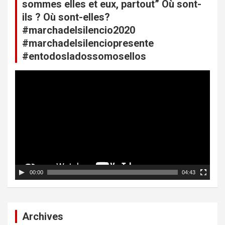
sommes elles et eux, partout” Où sont-
ils ? Où sont-elles?
#marchadelsilencio2020
#marchadelsilenciopresente
#entodosladossomosellos
L
e
c
t
e
u
r
v
i
d
00:00
04:43
é
o
Archives