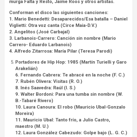
murga Falta y Resto, Jaime Roos y otros artistas.
Conforman el disco las siguientes canciones:
1. Mario Benedetti: Desaparecidos/Esa batalla – Daniel
Viglietti: Otra voz canta (Circe Maia-D.V.)
2. Angelitos (José Carbajal)
3. Larbanois-Carrero: Canción sin nombre (Mario
Carrero- Eduardo Larbanois)
4. Alfredo Zitarrosa: María Pilar (Teresa Parodi)
Portadores de Hip Hop: 1985 (Martín Turielli y Garo
Arakelián)
6. Fernando Cabrera: Te abracé en la noche (F. C.)
7. Rubén Olivera: Visitas (R. O.)
8. Inés Saavedra: Raúl (I. S.)
9. Walter Bordoni: Para una tumba sin nombre (W.
B.-Tabaré Rivero)
10. Laura Canoura: El robo (Mauricio Ubal-Gonzalo
Moreira)
11. Mauricio Ubal: Tanto frío, a Julio Castro,
maestro (M. U.)
12. Laura González Cabezudo: Golpe bajo (L. G. C.)