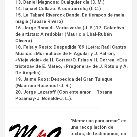
13. Daniel Magnone: Cualquier día (D. M.)
14. Ismael Collazo: A contrarreloj (I. C.)
15. La Tabaré Riverock Banda: En tiempos de mala
magia (Tabaré Rivero)
16. Jorge Bonaldi: Verás verás (J. B.)17. Colectivo
de artistas: A redoblar (Mauricio Ubal-Rubén
Olivera)
18. Falta y Resto: Despedida ‘89 (Letra: Raúl Castro.
Música: «Murmullos» de F. Aguilar y J. Patrón,
«Vieja viola» de H. Correa/O. Frías y H. Correa, «Esa
tristeza» de E. Mateo, «Pregonera» de J. Rótulo y A.
De Angelis)
19. Jaime Roos: Despedida del Gran Tuleque
(Mauricio Rosencof-J. R.)
20. Jorge Lazaroff (Con este amor – Rosana
Posamay-J. Bonaldi-J. L.).
“Memorias para armar” es
una recopilación de
textos, de testimonios, en