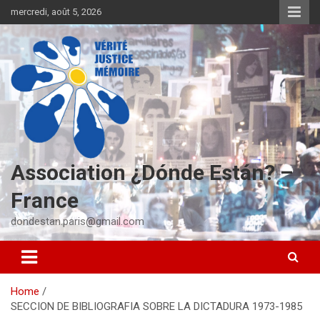
S
mercredi, août 5, 2026
k
i
p
t
o
c
o
n
t
e
Association ¿Dónde Están? –
n
t
France
dondestan.paris@gmail.com
Home
SECCION DE BIBLIOGRAFIA SOBRE LA DICTADURA 1973-1985