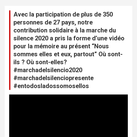
v
Avec la participation de plus de 350
i
personnes de 27 pays, notre
g
contribution solidaire à la marche du
a
silence 2020 a pris la forme d’une vidéo
t
pour la mémoire au présent “Nous
sommes elles et eux, partout” Où sont-
i
ils ? Où sont-elles?
o
#marchadelsilencio2020
n
#marchadelsilenciopresente
d
#entodosladossomosellos
e
L
s
e
c
a
t
r
e
u
t
r