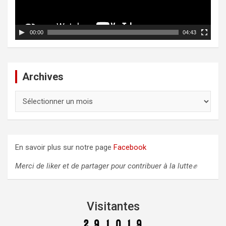
v
i
i
c
d
00:00
04:43
é
l
o
e
s
Archives
A
r
c
h
i
En savoir plus sur notre page
Facebook
v
e
Merci de liker et de partager pour contribuer à la lutte✊
s
Visitantes