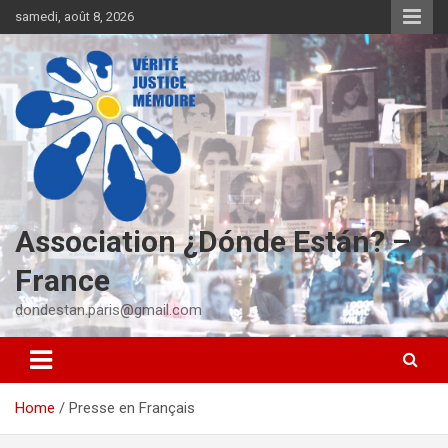
S
samedi, août 8, 2026
k
i
p
t
o
c
o
n
t
e
Association ¿Dónde Están? –
n
t
France
dondestan.paris@gmail.com
Home
Presse en Français