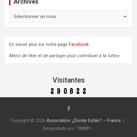
Archives
A
r
c
h
i
En savoir plus sur notre page
Facebook
v
e
Merci de liker et de partager pour contribuer à la lutte✊
s
Visitantes
Copyright © 2026
Association ¿Dónde Están? – France
Desarollado por TIMMPI.