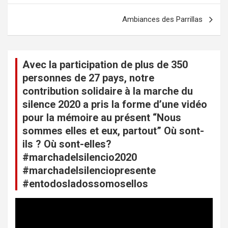
i
Ambiances des Parrillas
g
a
t
Avec la participation de plus de 350
i
personnes de 27 pays, notre
o
contribution solidaire à la marche du
n
silence 2020 a pris la forme d’une vidéo
pour la mémoire au présent “Nous
d
sommes elles et eux, partout” Où sont-
e
ils ? Où sont-elles?
l
#marchadelsilencio2020
’
#marchadelsilenciopresente
#entodosladossomosellos
a
r
L
e
t
c