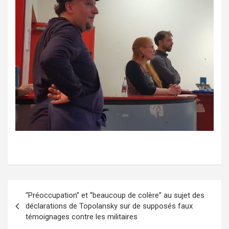
N
“Préoccupation” et “beaucoup de colère” au sujet des
a
déclarations de Topolansky sur de supposés faux
témoignages contre les militaires
v