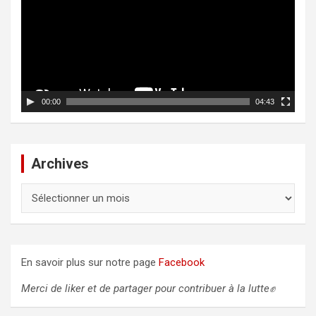
i
t
e
c
u
l
r
v
e
i
d
00:00
04:43
é
o
Archives
A
r
c
h
i
En savoir plus sur notre page
Facebook
v
e
Merci de liker et de partager pour contribuer à la lutte✊
s