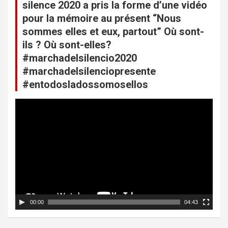
silence 2020 a pris la forme d’une vidéo
pour la mémoire au présent “Nous
sommes elles et eux, partout” Où sont-
ils ? Où sont-elles?
#marchadelsilencio2020
#marchadelsilenciopresente
#entodosladossomosellos
L
e
c
t
e
u
r
v
i
d
00:00
04:43
é
o