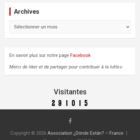
Archives
A
r
c
h
i
En savoir plus sur notre page
Facebook
v
e
Merci de liker et de partager pour contribuer à la lutte✊
s
Visitantes
Copyright © 2026
Association ¿Dónde Están? – France