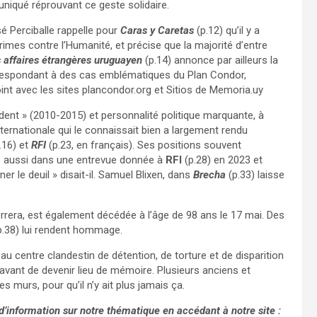
iqué réprouvant ce geste solidaire.
sé Perciballe rappelle pour
Caras y Caretas
(p.12) qu’il y a
rimes contre l’Humanité, et précise que la majorité d’entre
 affaires étrangères uruguayen
(p.14) annonce par ailleurs la
orrespondant à des cas emblématiques du Plan Condor,
oint avec les sites plancondor.org et Sitios de Memoria.uy
ident » (2010-2015) et personnalité politique marquante, à
ternationale qui le connaissait bien a largement rendu
.16) et
RFI
(p.23, en français). Ses positions souvent
ées aussi dans une entrevue donnée à
RFI
(p.28) en 2023 et
er le deuil » disait-il. Samuel Blixen, dans
Brecha
(p.33) laisse
rrera, est également décédée à l’âge de 98 ans le 17 mai. Des
.38) lui rendent hommage.
au centre clandestin de détention, de torture et de disparition
avant de devenir lieu de mémoire. Plusieurs anciens et
s murs, pour qu’il n’y ait plus jamais ça.
’information sur notre thématique en accédant à notre site :