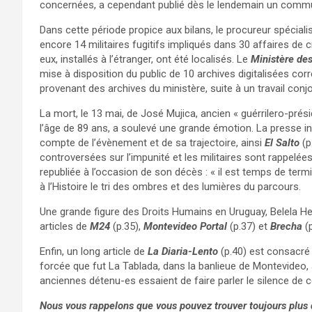
concernées, a cependant publié dès le lendemain un commun
Dans cette période propice aux bilans, le procureur spéciali
encore 14 militaires fugitifs impliqués dans 30 affaires de c
eux, installés à l’étranger, ont été localisés. Le
Ministère des
mise à disposition du public de 10 archives digitalisées c
provenant des archives du ministère, suite à un travail conj
La mort, le 13 mai, de José Mujica, ancien « guérrilero-prés
l’âge de 89 ans, a soulevé une grande émotion. La presse in
compte de l’évènement et de sa trajectoire, ainsi
El Salto
(p
controversées sur l’impunité et les militaires sont rappel
republiée à l’occasion de son décès : « il est temps de termin
à l’Histoire le tri des ombres et des lumières du parcours.
Une grande figure des Droits Humains en Uruguay, Belela He
articles de
M24
(p.35),
Montevideo Portal
(p.37) et
Brecha
(p
Enfin, un long article de
La Diaria-Lento
(p.40) est consacré 
forcée que fut La Tablada, dans la banlieue de Montevideo, 
anciennes détenu-es essaient de faire parler le silence de ce
Nous vous rappelons que vous pouvez trouver toujours plus d