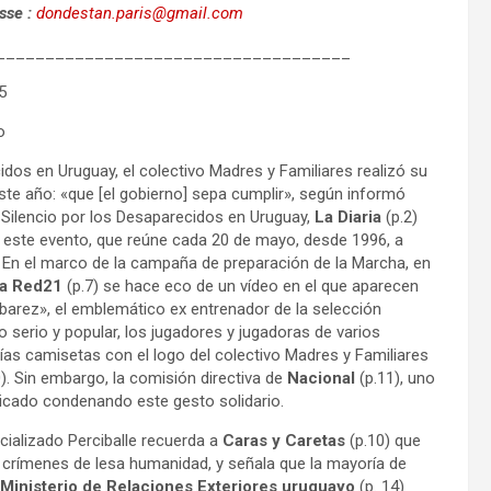
esse :
dondestan.paris@gmail.com
____________________________________
5
o
idos en Uruguay, el colectivo Madres y Familiares realizó su
este año: «que [el gobierno] sepa cumplir», según informó
el Silencio por los Desaparecidos en Uruguay,
La Diaria
(p.2)
e este evento, que reúne cada 20 de mayo, desde 1996, a
 En el marco de la campaña de preparación de la Marcha, en
a Red21
(p.7) se hace eco de un vídeo en el que aparecen
arez», el emblemático ex entrenador de la selección
o serio y popular, los jugadores y jugadoras de varios
ías camisetas con el logo del colectivo Madres y Familiares
0). Sin embargo, la comisión directiva de
Nacional
(p.11), uno
nicado condenando este gesto solidario.
cializado Perciballe recuerda a
Caras y Caretas
(p.10) que
 crímenes de lesa humanidad, y señala que la mayoría de
Ministerio de Relaciones Exteriores uruguayo
(p. 14)