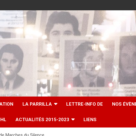
IATION
LA PARRILLA
LETTRE-INFO DE
NOS ÉVÈN
UHL
ACTUALITÉS 2015-2023
LIENS
 de Marches du Silence