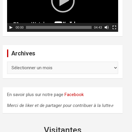
u
r
v
i
d
00:00
04:43
é
o
Archives
A
r
c
h
i
En savoir plus sur notre page
Facebook
v
e
Merci de liker et de partager pour contribuer à la lutte✊
s
Visitantes