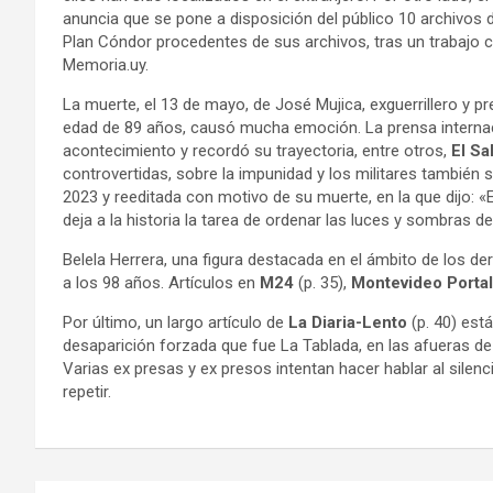
anuncia que se pone a disposición del público 10 archivos
Plan Cóndor procedentes de sus archivos, tras un trabajo c
Memoria.uy.
La muerte, el 13 de mayo, de José Mujica, exguerrillero y pre
edad de 89 años, causó mucha emoción. La prensa internac
acontecimiento y recordó su trayectoria, entre otros,
El Sa
controvertidas, sobre la impunidad y los militares también
2023 y reeditada con motivo de su muerte, en la que dijo: «
deja a la historia la tarea de ordenar las luces y sombras de
Belela Herrera, una figura destacada en el ámbito de los d
a los 98 años. Artículos en
M24
(p. 35),
Montevideo Portal
Por último, un largo artículo de
La Diaria-Lento
(p. 40) est
desaparición forzada que fue La Tablada, en las afueras de
Varias ex presas y ex presos intentan hacer hablar al sile
repetir.