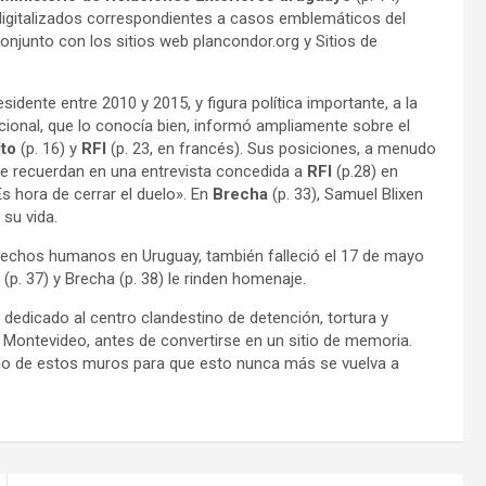
 digitalizados correspondientes a casos emblemáticos del
onjunto con los sitios web plancondor.org y Sitios de
sidente entre 2010 y 2015, y figura política importante, a la
ional, que lo conocía bien, informó ampliamente sobre el
lto
(p. 16) y
RFI
(p. 23, en francés). Sus posiciones, a menudo
 se recuerdan en una entrevista concedida a
RFI
(p.28) en
Es hora de cerrar el duelo». En
Brecha
(p. 33), Samuel Blixen
 su vida.
erechos humanos en Uruguay, también falleció el 17 de mayo
(p. 37) y Brecha (p. 38) le rinden homenaje.
á dedicado al centro clandestino de detención, tortura y
 Montevideo, antes de convertirse en un sitio de memoria.
ncio de estos muros para que esto nunca más se vuelva a