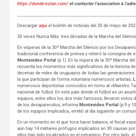
https://donde-estan.com/
et contacter l’association à l’adr
___________________________________________
Descargar
aqui
el boletin de noticias del 20 de mayo de 202
30 veces Nunca Más: tres décadas de la Marcha del Silenci
En vísperas de la 30ª Marcha del Silencio por los Desaparec
tradicional conferencia de prensa y reiteró la consigna de 
Montevideo Porta
l (p.1). En la víspera de la 30ª Marcha d
recuerda los momentos más significativos de la historia d
decenas de miles de uruguayos de todas las generaciones.
la que participan de forma voluntaria numerosos artistas,
L
numerosos deportistas conocidos en torno al «Maestro Tab
nacional de fútbol. En este país donde el fútbol es un asunt
equipos, entre ellos los dos más famosos, llevaron estos d
de los desaparecidos, informa
Montevideo Portal
(p.9 y 1
de los equipos implicados, emitió al día siguiente un comu
En un momento en el que toca hacer balance, el fiscal espe
aún hay 14 militares prófugos implicados en 30 causas por
ellos han sido localizados en el extranjero. Por otro lado, el