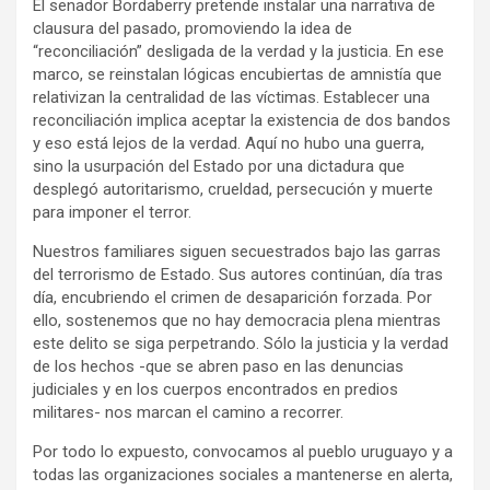
El senador Bordaberry pretende instalar una narrativa de
clausura del pasado, promoviendo la idea de
“reconciliación” desligada de la verdad y la justicia. En ese
marco, se reinstalan lógicas encubiertas de amnistía que
relativizan la centralidad de las víctimas. Establecer una
reconciliación implica aceptar la existencia de dos bandos
y eso está lejos de la verdad. Aquí no hubo una guerra,
sino la usurpación del Estado por una dictadura que
desplegó autoritarismo, crueldad, persecución y muerte
para imponer el terror.
Nuestros familiares siguen secuestrados bajo las garras
del terrorismo de Estado. Sus autores continúan, día tras
día, encubriendo el crimen de desaparición forzada. Por
ello, sostenemos que no hay democracia plena mientras
este delito se siga perpetrando. Sólo la justicia y la verdad
de los hechos -que se abren paso en las denuncias
judiciales y en los cuerpos encontrados en predios
militares- nos marcan el camino a recorrer.
Por todo lo expuesto, convocamos al pueblo uruguayo y a
todas las organizaciones sociales a mantenerse en alerta,