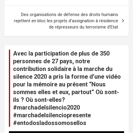
i
Des organisations de défense des droits humains
g
rejettent en bloc les projets d’assignation à résidence
a
de répresseurs du terrorisme d’Etat
t
i
Avec la participation de plus de 350
o
personnes de 27 pays, notre
n
contribution solidaire à la marche du
d
silence 2020 a pris la forme d’une vidéo
e
pour la mémoire au présent “Nous
sommes elles et eux, partout” Où sont-
l
ils ? Où sont-elles?
’
#marchadelsilencio2020
a
#marchadelsilenciopresente
r
#entodosladossomosellos
t