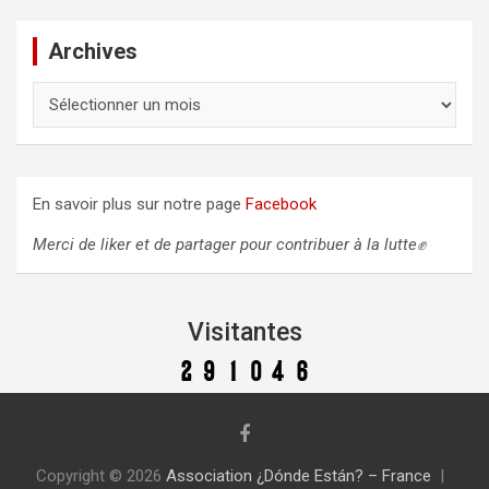
e
s
Archives
A
r
c
h
i
En savoir plus sur notre page
Facebook
v
e
Merci de liker et de partager pour contribuer à la lutte✊
s
Visitantes
Copyright © 2026
Association ¿Dónde Están? – France