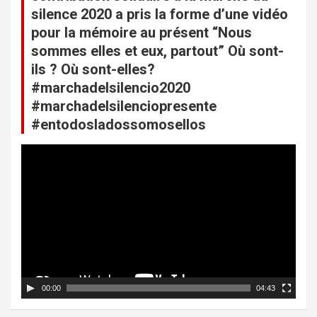
a
silence 2020 a pris la forme d’une vidéo
t
pour la mémoire au présent “Nous
sommes elles et eux, partout” Où sont-
i
ils ? Où sont-elles?
o
#marchadelsilencio2020
n
#marchadelsilenciopresente
d
#entodosladossomosellos
e
L
s
e
c
a
t
r
e
u
t
r
v
i
i
c
d
00:00
04:43
é
l
o