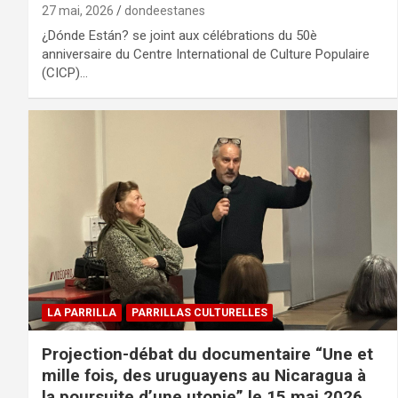
27 mai, 2026
dondeestanes
¿Dónde Están? se joint aux célébrations du 50è
anniversaire du Centre International de Culture Populaire
(CICP)…
LA PARRILLA
PARRILLAS CULTURELLES
Projection-débat du documentaire “Une et
mille fois, des uruguayens au Nicaragua à
la poursuite d’une utopie” le 15 mai 2026