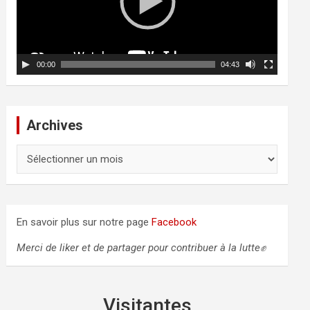
u
r
v
i
d
00:00
04:43
é
o
Archives
A
r
c
h
i
En savoir plus sur notre page
Facebook
v
e
Merci de liker et de partager pour contribuer à la lutte✊
s
Visitantes