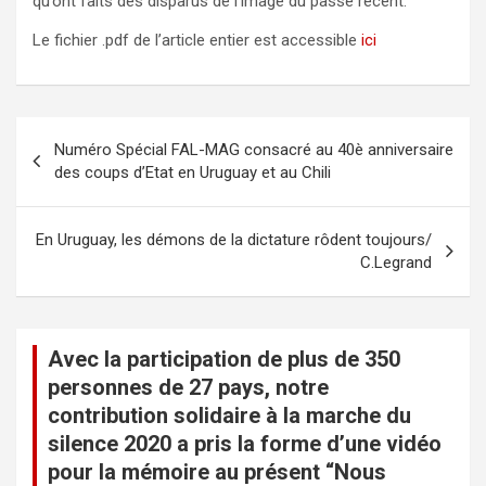
qu’ont faits des disparus de l’image du passé récent.
Le fichier .pdf de l’article entier est accessible
ici
N
Numéro Spécial FAL-MAG consacré au 40è anniversaire
a
des coups d’Etat en Uruguay et au Chili
v
i
En Uruguay, les démons de la dictature rôdent toujours/
C.Legrand
g
a
t
Avec la participation de plus de 350
i
personnes de 27 pays, notre
o
contribution solidaire à la marche du
n
silence 2020 a pris la forme d’une vidéo
pour la mémoire au présent “Nous
d