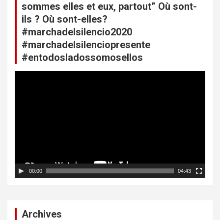
sommes elles et eux, partout” Où sont-
e
ils ? Où sont-elles?
l
#marchadelsilencio2020
’
#marchadelsilenciopresente
#entodosladossomosellos
a
r
L
e
t
c
i
t
e
c
u
l
r
v
e
i
d
00:00
04:43
é
o
Archives