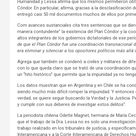
Humanidad y Lessa afirma que los mismos permitieron obte
Cóndor. En particular, afirma, gracias a la desclasificaci
entregó casi 50 mil documentos muchos de ellos por primera
Com avances sustanciales cita tres sentencias que se dieron
manera contundente” la existencia del Plan Cóndor y la co
altos integrantes de los gobiernos dictatoriales de ese per
de que el Plan Cóndor fue una coordinación transnacional d
era eliminar y silenciar a los opositores políticos más allá 
Agrega que también se condenó a civiles y militares de dife
con lo que queda claro que se trató de una coordinación q
un “hito histórico” que permite que la impunidad ya no ten
Los datos muestran que en Argentina y en Chile se ha con
siendo mucho más difícil romper la impunidad. Y entonces e
verdad, se quiere seguir buscando la Verdad y la Justicia. 
y cumplir con sus deberes de investigar estos delitos”.
La periodista chilena Odette Magnet, hermana de María Ceci
que el trabajo de la Dra. Lessa no es solo una investigació
trabajo realizado en los tribunales de justicia, y específi
Interamericana y a la Corte Interamericana de Derechos Hu