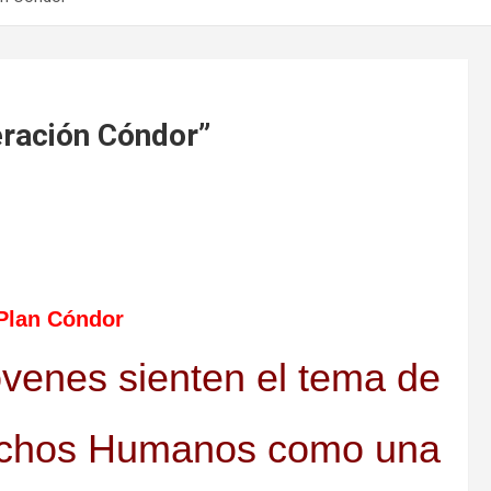
eración Cóndor”
 Plan Cóndor
venes sienten el tema de
echos Humanos como una