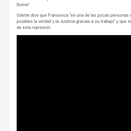
Roma”.
Odette dice que Francesca “es una de las pocas personas q
posibles la verdad y la Justicia gracias a su trabajo” y qu
de esta represión.