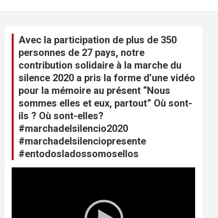
Avec la participation de plus de 350
personnes de 27 pays, notre
contribution solidaire à la marche du
silence 2020 a pris la forme d’une vidéo
pour la mémoire au présent “Nous
sommes elles et eux, partout” Où sont-
ils ? Où sont-elles?
#marchadelsilencio2020
#marchadelsilenciopresente
#entodosladossomosellos
L
e
c
t
e