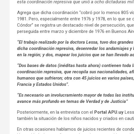
esta coordinación represiva que unió a ocho dictaduras mi
Agrega que dicha coordinación “cobró por lo menos 805 víc
1981. Pero, especialmente entre 1976 y 1978, en lo que s
Cóndor” se registra un destacado nivel de persecución, qu
perseguida entre marzo y diciembre de 1976 en Buenos Aire
“El trabajo realizado por la doctora Lessa, tuvo dos grande
dicha coordinación represiva, desenredar los andamiajes y
en la región; y dos, mapear los juicios que se han llevado ad
“Dos bases de datos (inéditas hasta ahora) contienen toda 
coordinación represiva, que recopila sus nacionalidades, afi
humanos que sufrieron; otra con 45 juicios en varios países
Francia y Estados Unidos”.
“Es necesario un involucramiento mayor de todas las insti
avance más profundo en temas de Verdad y de Justicia”
Posteriormente, en la entrevista con el
Portal APU.uy
Less
también la situación de los niños nacidos y criados en ca
En otras ocasiones hablamos de juicios recientes de conde