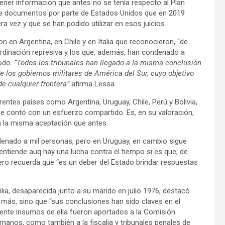
ner información que antes no se tenía respecto al Plan
ón de documentos por parte de Estados Unidos que en 2019
 vez y que se han podido utilizar en esos juicios.
 en Argentina, en Chile y en Italia que reconocieron, “de
ordinación represiva y los que, además, han condenado a
íodo.
“Todos los tribunales han llegado a la misma conclusión
e los gobiernos militares de América del Sur, cuyo objetivo
de cualquier frontera”
afirma Lessa.
rentes países como Argentina, Uruguay, Chile, Perú y Bolivia,
ue contó con un esfuerzo compartido. Es, en su valoración,
ga la misma aceptación que antes.
denado a mil personas, pero en Uruguay, en cambio sigue
ntiende auq hay una lucha contra el tiempo si es que, de
Pero recuerda que “es un deber del Estado brindar respuestas
lia, desaparecida junto a su marido en julio 1976, destacó
n más, sino que “sus conclusiones han sido claves en el
camente insumos de ella fueron aportados a la Comisión
manos, como también a la fiscalia y tribunales penales de