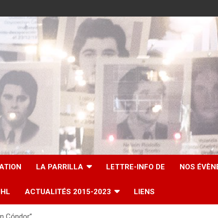
IATION
LA PARRILLA
LETTRE-INFO DE
NOS ÉVÈN
UHL
ACTUALITÉS 2015-2023
LIENS
ón Cóndor”