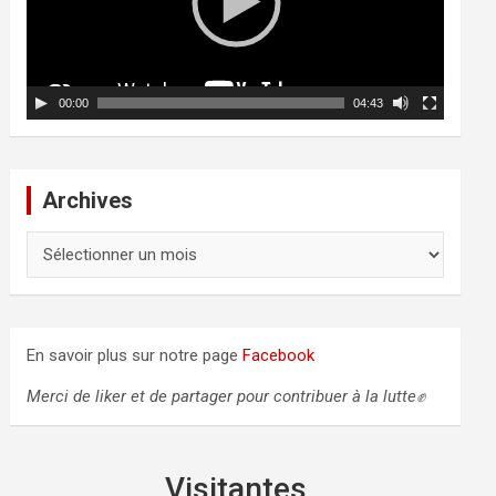
u
r
v
i
d
00:00
04:43
é
o
Archives
A
r
c
h
i
En savoir plus sur notre page
Facebook
v
e
Merci de liker et de partager pour contribuer à la lutte✊
s
Visitantes