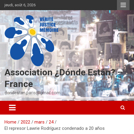
S
jeudi, août 6, 2026
k
i
p
t
o
c
o
n
t
e
Association ¿Dónde Están? –
n
t
France
dondestan.paris@gmail.com
Home
2022
mars
24
El represor Lawrie Rodríguez condenado a 20 años