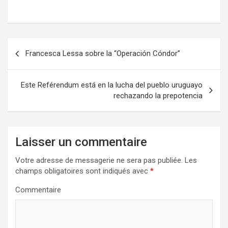
N
Francesca Lessa sobre la “Operación Cóndor”
a
v
Este Reférendum está en la lucha del pueblo uruguayo
i
rechazando la prepotencia
g
a
Laisser un commentaire
t
i
Votre adresse de messagerie ne sera pas publiée.
Les
champs obligatoires sont indiqués avec
*
o
n
Commentaire
d
e