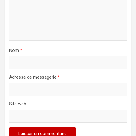
l
’
a
r
t
Nom
*
i
c
l
Adresse de messagerie
*
e
Site web