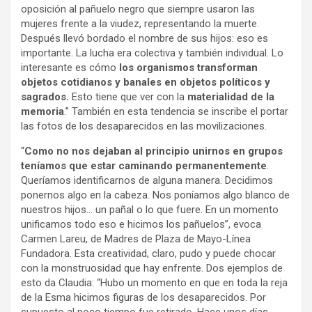
oposición al pañuelo negro que siempre usaron las
mujeres frente a la viudez, representando la muerte.
Después llevó bordado el nombre de sus hijos: eso es
importante. La lucha era colectiva y también individual. Lo
interesante es cómo
los organismos transforman
objetos cotidianos y banales en objetos políticos y
sagrados.
Esto tiene que ver con la
materialidad de la
memoria
.” También en esta tendencia se inscribe el portar
las fotos de los desaparecidos en las movilizaciones.
“
Como no nos dejaban al principio unirnos en grupos
teníamos que estar caminando permanentemente
.
Queríamos identificarnos de alguna manera. Decidimos
ponernos algo en la cabeza. Nos poníamos algo blanco de
nuestros hijos… un pañal o lo que fuere. En un momento
unificamos todo eso e hicimos los pañuelos”, evoca
Carmen Lareu, de Madres de Plaza de Mayo-Línea
Fundadora. Esta creatividad, claro, pudo y puede chocar
con la monstruosidad que hay enfrente. Dos ejemplos de
esto da Claudia: “Hubo un momento en que en toda la reja
de la Esma hicimos figuras de los desaparecidos. Por
supuesto al poco tiempo fue retirado. Hace unos días