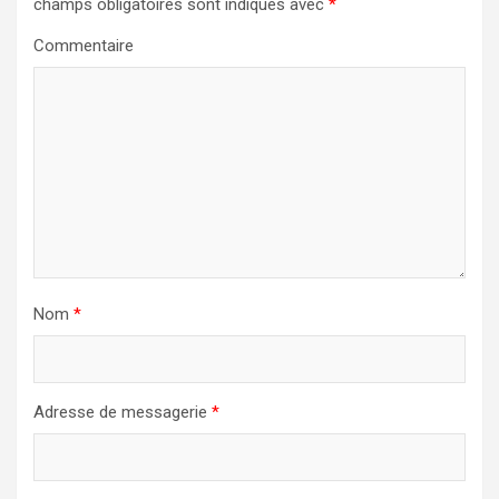
i
champs obligatoires sont indiqués avec
*
o
Commentaire
n
d
e
l
’
a
r
Nom
*
t
i
c
Adresse de messagerie
*
l
e