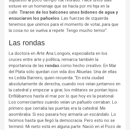
estuve en un homenaje que se hacía por mi hija en la
calle.
Tiraron de los balcones unos bidones de agua y
ensuciaron los pañuelos
. Las fuerzas de izquierda
tenemos que unirnos para el momento de votar, para que
la cosa no se vuelva a repetir. Tengo mucho temor”.
Las rondas
La doctora en Arte Ana Longoni, especialista en los
cruces entre arte y política, remarca también la
importancia de las
rondas
como hecho creativo. En Mar
del Plata sólo quedan con vida dos Abuelas. Una de ellas
es Ledda Barreiro, quien recuerda: “En esta ciudad
absolutamente de derecha, cuando nos veían juntarnos en
la catedral y empezar a girar, los militares se ponían lejos.
Enfilábamos hasta el mar por lo que hoy es la peatonal.
Los comerciantes cuando veían un pañuelo cerraban. Lo
primero que cerraba las puertas era la catedral. Me
asombraba. Si eso pasara hoy armaría un escándalo. Lo
hicimos hasta que llegó la democracia. Pero esto no se
terminó. Mi nieto está en alguna parte. Nació en el Pozo de