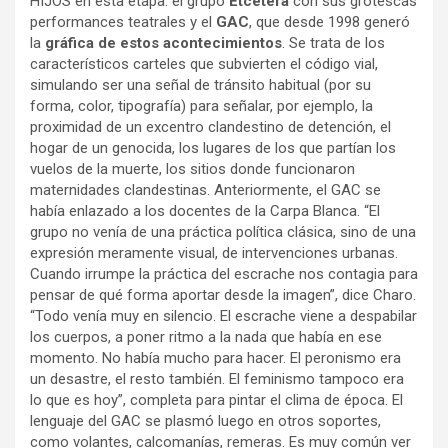
HIJOS en esta etapa: el grupo
Etcétera
con sus grotescas
performances teatrales y el
GAC
, que desde 1998 generó
la
gráfica de estos acontecimientos
. Se trata de los
característicos carteles que subvierten el código vial,
simulando ser una señal de tránsito habitual (por su
forma, color, tipografía) para señalar, por ejemplo, la
proximidad de un excentro clandestino de detención, el
hogar de un genocida, los lugares de los que partían los
vuelos de la muerte, los sitios donde funcionaron
maternidades clandestinas. Anteriormente, el GAC se
había enlazado a los docentes de la Carpa Blanca. “El
grupo no venía de una práctica política clásica, sino de una
expresión meramente visual, de intervenciones urbanas.
Cuando irrumpe la práctica del escrache nos contagia para
pensar de qué forma aportar desde la imagen”, dice Charo.
“Todo venía muy en silencio. El escrache viene a despabilar
los cuerpos, a poner ritmo a la nada que había en ese
momento. No había mucho para hacer. El peronismo era
un desastre, el resto también. El feminismo tampoco era
lo que es hoy”, completa para pintar el clima de época. El
lenguaje del GAC se plasmó luego en otros soportes,
como volantes, calcomanías, remeras. Es muy común ver