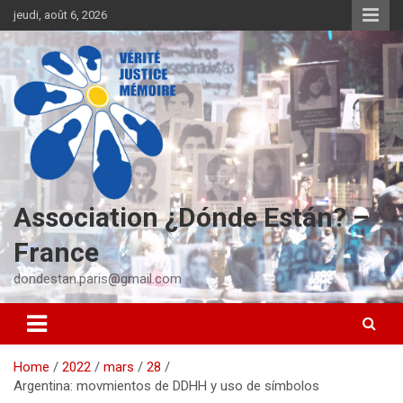
S
jeudi, août 6, 2026
k
i
p
t
o
c
o
n
t
e
Association ¿Dónde Están? –
n
t
France
dondestan.paris@gmail.com
Home
2022
mars
28
Argentina: movmientos de DDHH y uso de símbolos