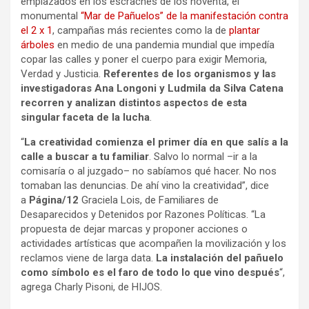
emplazados en los escraches de los noventa, el
monumental
“Mar de Pañuelos” de la manifestación contra
el 2 x 1
, campañas más recientes como la de
plantar
árboles
en medio de una pandemia mundial que impedía
copar las calles y poner el cuerpo para exigir Memoria,
Verdad y Justicia.
Referentes de los organismos y las
investigadoras Ana Longoni y Ludmila da Silva Catena
recorren y analizan distintos aspectos de esta
singular faceta de la lucha
.
“
La creatividad comienza el primer día en que salís a la
calle a buscar a tu familiar
. Salvo lo normal –ir a la
comisaría o al juzgado– no sabíamos qué hacer. No nos
tomaban las denuncias. De ahí vino la creatividad”, dice
a
Página/12
Graciela Lois, de Familiares de
Desaparecidos y Detenidos por Razones Políticas. “La
propuesta de dejar marcas y proponer acciones o
actividades artísticas que acompañen la movilización y los
reclamos viene de larga data.
La instalación del pañuelo
como símbolo es el faro de todo lo que vino después
“,
agrega Charly Pisoni, de HIJOS.