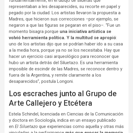
fundamentalmente, en el dibujo de siluetas que
representaban a les desaparecides, su recorte en papel y
pegado por la ciudad. Los artistas llevaron la propuesta a
Madres, que hicieron sus correcciones –por ejemplo, se
negaron a que las figuras se pegaran en el piso–. “Fue un
momento bisagra porque
una iniciativa artística se
volvió herramienta política. Y la multitud se apropió
:
uno de los artistas dijo que se podrían haber ido a su casa
a la media hora, porque ya no se los necesitaba. Hay que
hacer un ejercicio casi arqueológico para reconocer que
hubo un artista detrás del Siluetazo. Es una herramienta
imposible de escindir de las Madres, se reconoce dentro y
fuera de la Argentina, y remite claramente a los
desaparecidos”, postula Longoni.
Los escraches junto al Grupo de
Arte Callejero y Etcétera
Estela Schindel, licenciada en Ciencias de la Comunicación
y doctora en Sociología, indica en un ensayo publicado
en
El Siluetazo
que experiencias como aquella y otras más
vinculadas a la performance
más que evocar la memoria