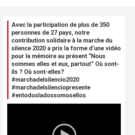
Avec la participation de plus de 350
personnes de 27 pays, notre
contribution solidaire à la marche du
silence 2020 a pris la forme d’une vidéo
pour la mémoire au présent “Nous
sommes elles et eux, partout” Où sont-
ils ? Où sont-elles?
#marchadelsilencio2020
#marchadelsilenciopresente
#entodosladossomosellos
L
e
c
t
e