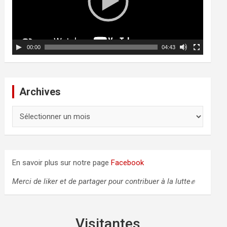
u
r
v
i
d
00:00
04:43
é
o
Archives
A
r
c
h
i
En savoir plus sur notre page
Facebook
v
e
Merci de liker et de partager pour contribuer à la lutte✊
s
Visitantes