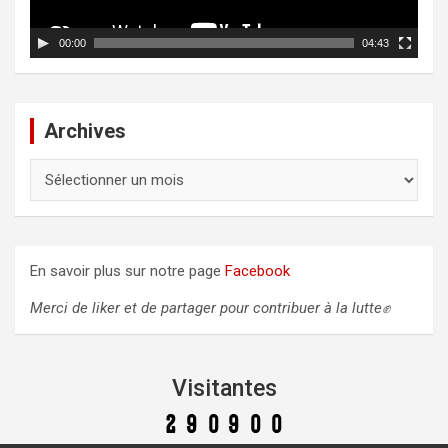
i
d
00:00
04:43
é
o
Archives
A
r
c
h
i
En savoir plus sur notre page
Facebook
v
e
Merci de liker et de partager pour contribuer à la lutte✊
s
Visitantes