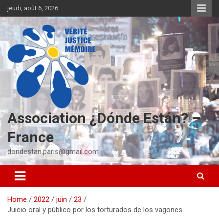
S
jeudi, août 6, 2026
k
i
p
t
o
c
o
n
t
e
Association ¿Dónde Están? –
n
t
France
dondestan.paris@gmail.com
Home
2022
juin
23
Juicio oral y público por los torturados de los vagones