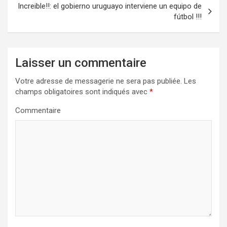
Increible!!: el gobierno uruguayo interviene un equipo de
i
fútbol !!!
g
a
Laisser un commentaire
t
i
Votre adresse de messagerie ne sera pas publiée.
Les
champs obligatoires sont indiqués avec
*
o
n
Commentaire
d
e
l
’
a
r
t