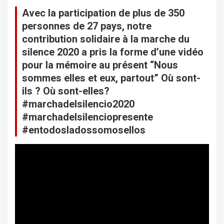
Avec la participation de plus de 350
personnes de 27 pays, notre
contribution solidaire à la marche du
silence 2020 a pris la forme d’une vidéo
pour la mémoire au présent “Nous
sommes elles et eux, partout” Où sont-
ils ? Où sont-elles?
#marchadelsilencio2020
#marchadelsilenciopresente
#entodosladossomosellos
L
e
c
t
e
u
r
v