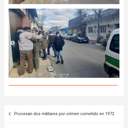
N
Procesan dos militares por crimen cometido en 1972
a
v