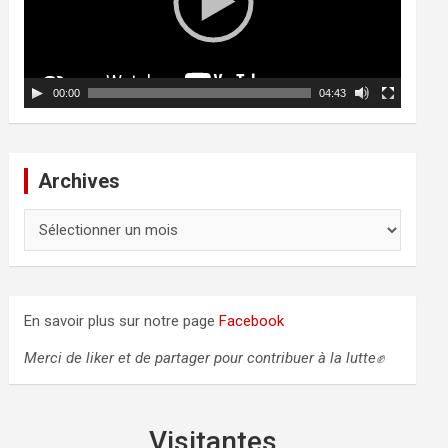
u
r
v
i
d
00:00
04:43
é
o
Archives
A
r
c
h
i
En savoir plus sur notre page
Facebook
v
e
Merci de liker et de partager pour contribuer à la lutte✊
s
Visitantes