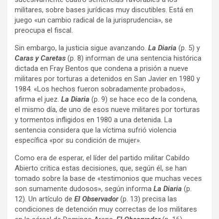
militares, sobre bases jurídicas muy discutibles. Está en
juego «un cambio radical de la jurisprudencia», se
preocupa el fiscal.
Sin embargo, la justicia sigue avanzando.
La Diaria
(p. 5) y
Caras y Caretas
(p. 8) informan de una sentencia histórica
dictada en Fray Bentos que condena a prisión a nueve
militares por torturas a detenidos en San Javier en 1980 y
1984. «Los hechos fueron sobradamente probados»,
afirma el juez.
La Diaria
(p. 9) se hace eco de la condena,
el mismo día, de uno de esos nueve militares por torturas
y tormentos infligidos en 1980 a una detenida. La
sentencia considera que la víctima sufrió violencia
específica «por su condición de mujer».
Como era de esperar, el líder del partido militar Cabildo
Abierto critica estas decisiones, que, según él, se han
tomado sobre la base de «testimonios que muchas veces
son sumamente dudosos», según informa
La Diaria
(p.
12). Un artículo de
El Observador
(p. 13) precisa las
condiciones de detención muy correctas de los militares