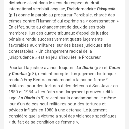
dictadure allant dans le sens du respect du droit
international semblait acquise, l’hebdomadaire
Búsqueda
(p.1) donne la parole au procureur Perciballe, chargé des
crimes contre l’Humanité qui exprime sa « consternation ».
En effet, suite au changement de deux de ses trois
membres, l’un des quatre tribunaux d’appel de justice
pénale a rendu successivement quatre jugements
favorables aux militaires, sur des bases juridiques très
contestables. « Un changement radical de la
jurisprudence » est en jeu, s’inquiète le Procureur.
Pourtant la justice avance toujours.
La Diaria
(p.5) et
Caras
y Caretas
(p.8), rendent compte d’un jugement historique
rendu à Fray Bentos condamnant à la prison ferme 9
militaires pour des tortures à des détenus à San Javier en
1980 et 1984. « Les faits sont largement prouvés » dit le
juge.
La Diaria
(p.9) revient sur la condamnation le même
jour d’un de ces neuf militaires pour des tortures et
sévices infligés en 1980 à une détenue. Le jugement
considère que la victime a subi des violences spécifiques
« du fait de sa condition de femme ».