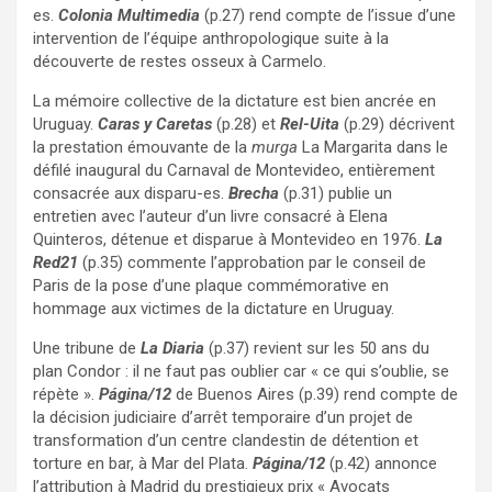
es.
Colonia Multimedia
(p.27) rend compte de l’issue d’une
intervention de l’équipe anthropologique suite à la
découverte de restes osseux à Carmelo.
La mémoire collective de la dictature est bien ancrée en
Uruguay.
Caras y Caretas
(p.28) et
Rel-Uita
(p.29) décrivent
la prestation émouvante de la
murga
La Margarita dans le
défilé inaugural du Carnaval de Montevideo, entièrement
consacrée aux disparu-es.
Brecha
(p.31) publie un
entretien avec l’auteur d’un livre consacré à Elena
Quinteros, détenue et disparue à Montevideo en 1976.
La
Red21
(p.35) commente l’approbation par le conseil de
Paris de la pose d’une plaque commémorative en
hommage aux victimes de la dictature en Uruguay.
Une tribune de
La Diaria
(p.37) revient sur les 50 ans du
plan Condor : il ne faut pas oublier car « ce qui s’oublie, se
répète ».
Página/12
de Buenos Aires (p.39) rend compte de
la décision judiciaire d’arrêt temporaire d’un projet de
transformation d’un centre clandestin de détention et
torture en bar, à Mar del Plata.
Página/12
(p.42) annonce
l’attribution à Madrid du prestigieux prix « Avocats