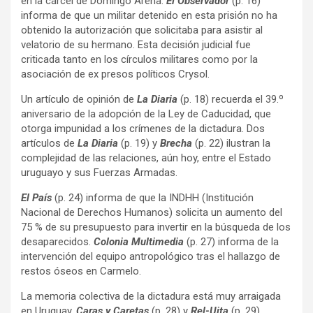
en la cárcel de Domingo Arena.
El Observador
(p. 16)
informa de que un militar detenido en esta prisión no ha
obtenido la autorización que solicitaba para asistir al
velatorio de su hermano. Esta decisión judicial fue
criticada tanto en los círculos militares como por la
asociación de ex presos políticos Crysol.
Un artículo de opinión de
La Diaria
(p. 18) recuerda el 39.º
aniversario de la adopción de la Ley de Caducidad, que
otorga impunidad a los crímenes de la dictadura. Dos
artículos de
La Diaria
(p. 19) y
Brecha
(p. 22) ilustran la
complejidad de las relaciones, aún hoy, entre el Estado
uruguayo y sus Fuerzas Armadas.
El País
(p. 24) informa de que la INDHH (Institución
Nacional de Derechos Humanos) solicita un aumento del
75 % de su presupuesto para invertir en la búsqueda de los
desaparecidos.
Colonia Multimedia
(p. 27) informa de la
intervención del equipo antropológico tras el hallazgo de
restos óseos en Carmelo.
La memoria colectiva de la dictadura está muy arraigada
en Uruguay.
Caras y Caretas
(p. 28) y
Rel-Uita
(p. 29)