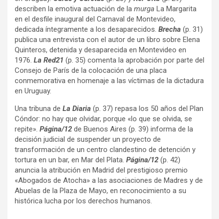
describen la emotiva actuación de la
murga
La Margarita
en el desfile inaugural del Carnaval de Montevideo,
dedicada íntegramente a los desaparecidos.
Brecha
(p. 31)
publica una entrevista con el autor de un libro sobre Elena
Quinteros, detenida y desaparecida en Montevideo en
1976.
La Red21
(p. 35) comenta la aprobación por parte del
Consejo de París de la colocación de una placa
conmemorativa en homenaje a las víctimas de la dictadura
en Uruguay.
Una tribuna de
La Diaria
(p. 37) repasa los 50 años del Plan
Cóndor: no hay que olvidar, porque «lo que se olvida, se
repite».
Página/12
de Buenos Aires (p. 39) informa de la
decisión judicial de suspender un proyecto de
transformación de un centro clandestino de detención y
tortura en un bar, en Mar del Plata.
Página/12
(p. 42)
anuncia la atribución en Madrid del prestigioso premio
«Abogados de Atocha» a las asociaciones de Madres y de
Abuelas de la Plaza de Mayo, en reconocimiento a su
histórica lucha por los derechos humanos.