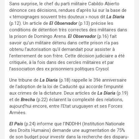
Sans surprise, le chef du parti militaire Cabildo Abierto
dénonce ces décisions, rendues d’après lui sur la base de
« témoignages souvent très douteux » nous dit
La Diaria
(p.12). Un article de
El Observador
(p.13) précise les
conditions de détention très correctes des militaires dans
la prison de Domingo Arena.
El Observador
(p.16) fait
savoir qu’un militaire détenu dans cette prison n’a pas
obtenu l’autorisation qu’il demandait pour assister à
l’enterrement de son frère. Cette décision judiciaire a été
critiquée, à la fois dans des cercles militaires et par
l’association des ex prisonniers politiques Crysol.
Une tribune de
La Diaria
(p.18) rappelle le 39è anniversaire
de l’adoption de la loi de Caducité qui accorde l’impunité
aux crimes de la dictature. Deux articles de
La Diaria
(p.19)
et de
Brecha
(p.22) éclairent la complexité des relations,
aujourd’hui encore, entre l’Etat uruguayen et ses Forces
Armées.
El País
(p.24) informe que l’INDDHH (Institution Nationale
des Droits Humains) demande une augmentation de 75%
de son budget pour investir dans la recherche des disparu-