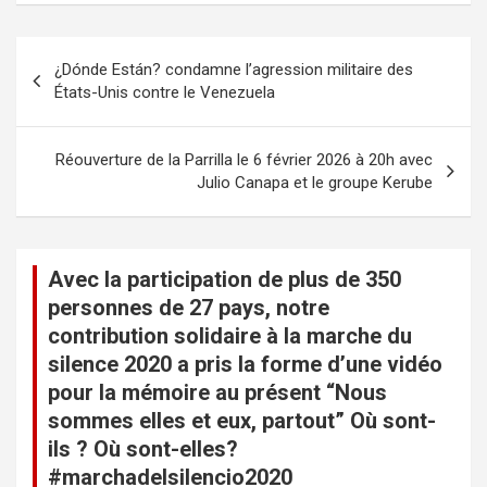
N
¿Dónde Están? condamne l’agression militaire des
a
États-Unis contre le Venezuela
v
i
Réouverture de la Parrilla le 6 février 2026 à 20h avec
Julio Canapa et le groupe Kerube
g
a
t
Avec la participation de plus de 350
i
personnes de 27 pays, notre
o
contribution solidaire à la marche du
n
silence 2020 a pris la forme d’une vidéo
pour la mémoire au présent “Nous
d
sommes elles et eux, partout” Où sont-
e
ils ? Où sont-elles?
l
#marchadelsilencio2020