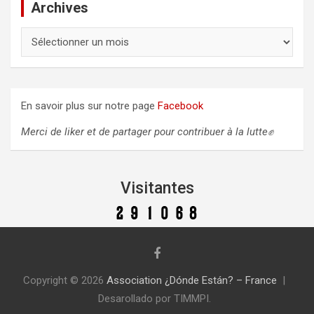
Archives
A
r
c
h
i
En savoir plus sur notre page
Facebook
v
e
Merci de liker et de partager pour contribuer à la lutte✊
s
Visitantes
Copyright © 2026
Association ¿Dónde Están? – France
Desarollado por TIMMPI.