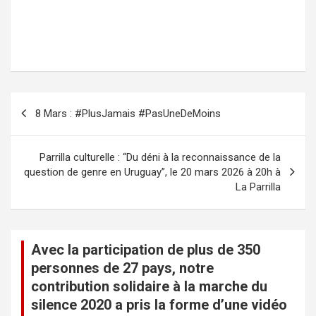
N
8 Mars : #PlusJamais #PasUneDeMoins
a
v
Parrilla culturelle : “Du déni à la reconnaissance de la
i
question de genre en Uruguay”, le 20 mars 2026 à 20h à
La Parrilla
g
a
t
Avec la participation de plus de 350
i
personnes de 27 pays, notre
o
contribution solidaire à la marche du
n
silence 2020 a pris la forme d’une vidéo