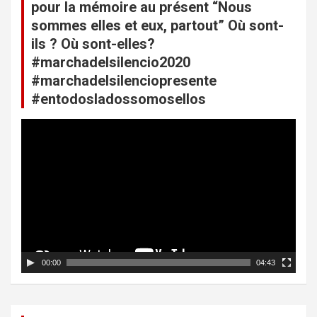
pour la mémoire au présent “Nous
d
sommes elles et eux, partout” Où sont-
e
ils ? Où sont-elles?
l
#marchadelsilencio2020
’
#marchadelsilenciopresente
#entodosladossomosellos
a
r
L
e
t
c
i
t
e
c
u
l
r
v
e
i
d
00:00
04:43
é
o