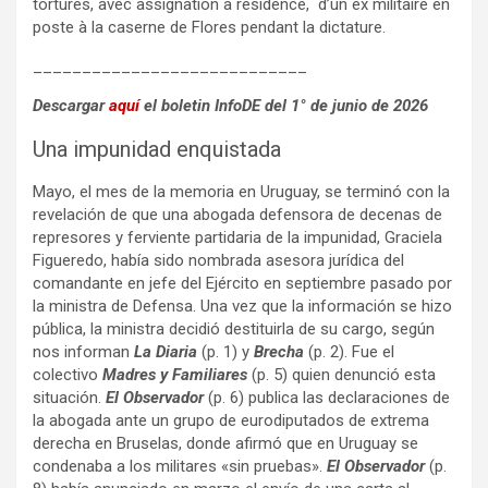
tortures, avec assignation à résidence, d’un ex militaire en
poste à la caserne de Flores pendant la dictature.
____________________________
Descargar
aquí
el boletin InfoDE del 1° de junio de 2026
Una impunidad enquistada
Mayo, el mes de la memoria en Uruguay, se terminó con la
revelación de que una abogada defensora de decenas de
represores y ferviente partidaria de la impunidad, Graciela
Figueredo, había sido nombrada asesora jurídica del
comandante en jefe del Ejército en septiembre pasado por
la ministra de Defensa. Una vez que la información se hizo
pública, la ministra decidió destituirla de su cargo, según
nos informan
La Diaria
(p. 1) y
Brecha
(p. 2). Fue el
colectivo
Madres y Familiares
(p. 5) quien denunció esta
situación.
El Observador
(p. 6) publica las declaraciones de
la abogada ante un grupo de eurodiputados de extrema
derecha en Bruselas, donde afirmó que en Uruguay se
condenaba a los militares «sin pruebas».
El Observador
(p.