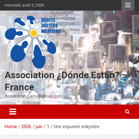
S
mercredi, août 5, 2026
k
i
p
t
o
c
o
n
t
e
Association ¿Dónde Están? –
n
t
France
dondestan.paris@gmail.com
Home
2026
juin
1
Une impunité enkystée