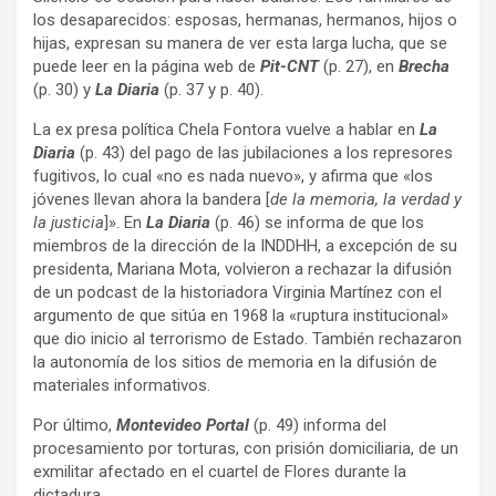
los desaparecidos: esposas, hermanas, hermanos, hijos o
hijas, expresan su manera de ver esta larga lucha, que se
puede leer en la página web de
Pit-CNT
(p. 27), en
Brecha
(p. 30) y
La Diaria
(p. 37 y p. 40).
La ex presa política Chela Fontora vuelve a hablar en
La
Diaria
(p. 43) del pago de las jubilaciones a los represores
fugitivos, lo cual «no es nada nuevo», y afirma que «los
jóvenes llevan ahora la bandera [
de la memoria, la verdad y
la justicia
]». En
La Diaria
(p. 46) se informa de que los
miembros de la dirección de la INDDHH, a excepción de su
presidenta, Mariana Mota, volvieron a rechazar la difusión
de un podcast de la historiadora Virginia Martínez con el
argumento de que sitúa en 1968 la «ruptura institucional»
que dio inicio al terrorismo de Estado. También rechazaron
la autonomía de los sitios de memoria en la difusión de
materiales informativos.
Por último,
Montevideo Portal
(p. 49) informa del
procesamiento por torturas, con prisión domiciliaria, de un
exmilitar afectado en el cuartel de Flores durante la
dictadura.