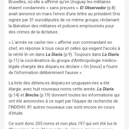
Bruxelles, où elle a affirmé qu’en Uruguay les militaires
étaient condamnés « sans preuves ».
El Observador
(p.8)
avait annoncé en mars l’envoi d’une lettre au président Orsi
signée par 31 eurodéputés de ce même groupe, réclamant
la libération des militaires et policiers emprisonnés pour
des crimes de la dictature.
« L’armée ne cache rien » affirme son commandant en
chef, en réponse à tous ceux et celles qui exigent l’accès à
la vérité lit-on dans
La Diaria
(p.9). Toujours dans
La Diaria
(p.11) la coordinatrice du groupe d’Anthropologie médico-
légale chargée des disparu.es déclare « On [
nous
] a fourni
de l’information délibérément fausse ».
La liste des détenu.es disparu.es uruguayen.nes a été
élargie, avec huit nouveaux noms cette année.
La Diaria
(p.14) et
Brecha
(p.19) donnent toutes les informations qui
ont été annoncées à ce sujet par l’équipe de recherche de
l’INDDHH. 81 autres nouveaux cas sont encore en cours
d’étude.
Ce sont donc 205 noms et non plus 197 qui ont été lus le