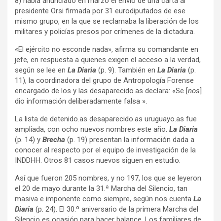
8) había anunciado en marzo el envío de una carta al
presidente Orsi firmada por 31 eurodiputados de ese
mismo grupo, en la que se reclamaba la liberación de los
militares y policías presos por crímenes de la dictadura.
«El ejército no esconde nada», afirma su comandante en
jefe, en respuesta a quienes exigen el acceso a la verdad,
según se lee en
La Diaria
(p. 9). También en
La Diaria
(p.
11), la coordinadora del grupo de Antropología Forense
encargado de los y las desaparecido.as declara: «Se [
nos
]
dio información deliberadamente falsa ».
La lista de detenido.as desaparecido.as uruguayo.as fue
ampliada, con ocho nuevos nombres este año.
La Diaria
(p. 14) y
Brecha
(p. 19) presentan la información dada a
conocer al respecto por el equipo de investigación de la
INDDHH. Otros 81 casos nuevos siguen en estudio.
Así que fueron 205 nombres, y no 197, los que se leyeron
el 20 de mayo durante la 31.ª Marcha del Silencio, tan
masiva e imponente como siempre, según nos cuenta
La
Diaria
(p. 24). El 30.º aniversario de la primera Marcha del
Silencio es ocasión para hacer balance. Los familiares de