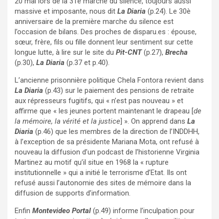
20 mai lors de la 31è marche du silence, toujours aussi
massive et imposante, nous dit
La Diaria
(p.24). Le 30è
anniversaire de la première marche du silence est
l’occasion de bilans. Des proches de disparu.es : épouse,
sœur, frère, fils ou fille donnent leur sentiment sur cette
longue lutte, à lire sur le site du
Pit-CNT
(p.27),
Brecha
(p.30),
La Diaria
(p.37 et p.40).
L’ancienne prisonnière politique Chela Fontora revient dans
La Diaria
(p.43) sur le paiement des pensions de retraite
aux répresseurs fugitifs, qui « n’est pas nouveau » et
affirme que « les jeunes portent maintenant le drapeau [
de
la mémoire, la vérité et la justice
] ». On apprend dans
La
Diaria
(p.46) que les membres de la direction de l’INDDHH,
à l’exception de sa présidente Mariana Mota, ont refusé à
nouveau la diffusion d’un podcast de l’historienne Virginia
Martinez au motif qu’il situe en 1968 la « rupture
institutionnelle » qui a initié le terrorisme d’Etat. Ils ont
refusé aussi l’autonomie des sites de mémoire dans la
diffusion de supports d’information.
Enfin
Montevideo Portal
(p.49) informe l’inculpation pour