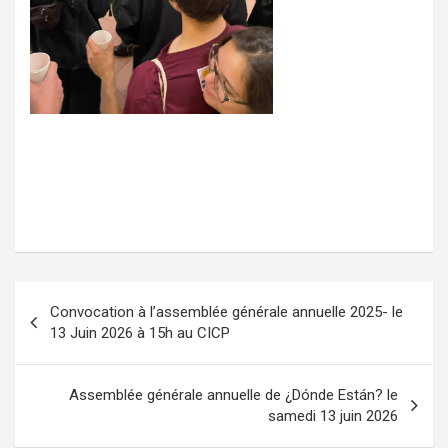
N
Convocation à l’assemblée générale annuelle 2025- le
a
13 Juin 2026 à 15h au CICP
v
i
Assemblée générale annuelle de ¿Dónde Están? le
samedi 13 juin 2026
g