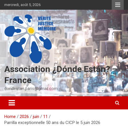
S
mercredi, août 5, 2026
k
i
p
t
o
c
o
n
t
e
Association ¿Dónde Están? –
n
t
France
dondestan.paris@gmail.com
Home
2026
juin
11
Parrilla exceptionnelle 50 ans du CICP le 5 juin 2026