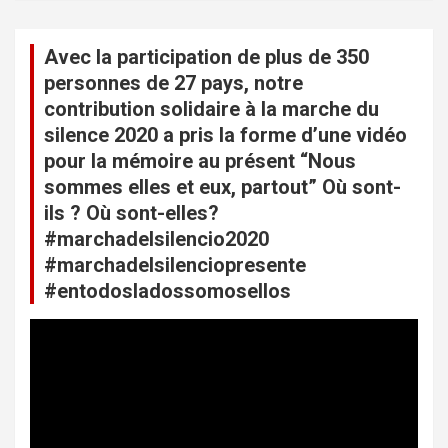
a
t
Avec la participation de plus de 350
i
personnes de 27 pays, notre
o
contribution solidaire à la marche du
n
silence 2020 a pris la forme d’une vidéo
pour la mémoire au présent “Nous
d
sommes elles et eux, partout” Où sont-
e
ils ? Où sont-elles?
l
#marchadelsilencio2020
’
#marchadelsilenciopresente
#entodosladossomosellos
a
r
L
e
t
c
i
t
e
c
u