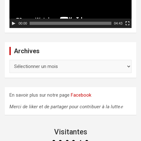
l
r
v
e
i
d
00:00
04:43
é
o
Archives
A
r
c
h
i
En savoir plus sur notre page
Facebook
v
e
Merci de liker et de partager pour contribuer à la lutte✊
s
Visitantes