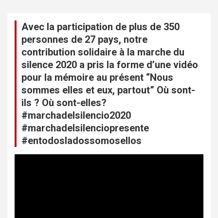
a
Avec la participation de plus de 350
t
personnes de 27 pays, notre
i
contribution solidaire à la marche du
o
silence 2020 a pris la forme d’une vidéo
n
pour la mémoire au présent “Nous
sommes elles et eux, partout” Où sont-
d
ils ? Où sont-elles?
e
#marchadelsilencio2020
l
#marchadelsilenciopresente
’
#entodosladossomosellos
a
L
r
e
c
t
t
i
e
u
c