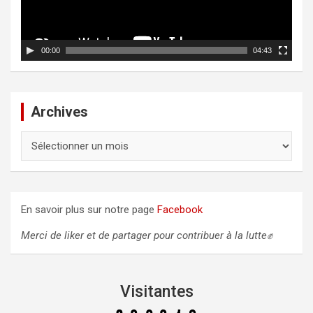
r
l
v
i
e
d
00:00
04:43
é
o
Archives
A
r
c
h
i
En savoir plus sur notre page
Facebook
v
e
Merci de liker et de partager pour contribuer à la lutte✊
s
Visitantes